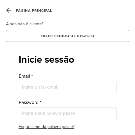
Cartão
Fidelização
PÁGINA PRINCIPAL
Staples
Ainda não é cliente?
FAZER PEDIDO DE REGISTO
Inicie sessão
Email
*
Password
*
Esqueci-me da palavra passe?