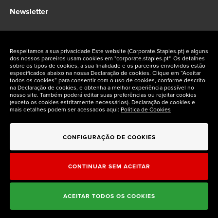
Newsletter
Fique a par das ofertas exclusivas Staples Corporate
Respeitamos a sua privacidade Este website (Corporate.Staples.pt) e alguns
dos nossos parceiros usam cookies em "corporate.staples.pt". Os detalhes
sobre os tipos de cookies, a sua finalidade e os parceiros envolvidos estão
especificados abaixo na nossa Declaração de cookies. Clique em “Aceitar
todos os cookies” para consentir com o uso de cookies, conforme descrito
na Declaração de cookies, e obtenha a melhor experiência possível no
Siga-nos nas redes sociais
nosso site. Também poderá editar suas preferências ou rejeitar cookies
(exceto os cookies estritamente necessários). Declaração de cookies e
mais detalhes podem ser acessados aqui:
Politica de Cookies
CONFIGURAÇÃO DE COOKIES
CONTINUAR SEM ACEITAR
ACEITAR TODOS OS COOKIES
Staples Corporate © 2026