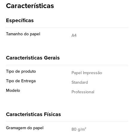
Características
rápida em todos os equipamentos de escritório.
Certificações ambientais:
Específicas
EU Ecolabel — Rótulo de excelência ambiental
FSC™ — Forest Stewardship Coucil™ – Certificação da
Tamanho do papel
A4
cadeia de responsabilidade
PEFC — Programa Nacional de Certificação Florestal -
Certificação da cadeia de responsabilidade"
Caracteristicas Gerais
Tipo de produto
Papel Impressão
Tipo de Entrega
Standard
Modelo
Professional
Caracteristicas Físicas
Gramagem do papel
80 g/m²