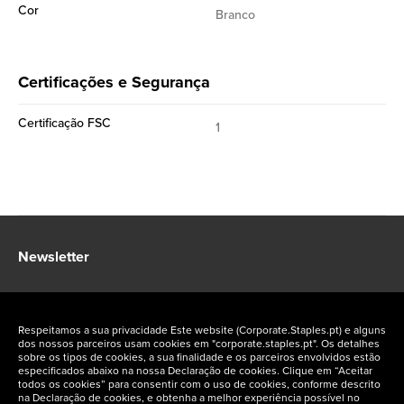
Cor
Branco
Certificações e Segurança
Certificação FSC
1
Newsletter
Fique a par das ofertas exclusivas Staples Corporate
Respeitamos a sua privacidade Este website (Corporate.Staples.pt) e alguns
dos nossos parceiros usam cookies em "corporate.staples.pt". Os detalhes
sobre os tipos de cookies, a sua finalidade e os parceiros envolvidos estão
especificados abaixo na nossa Declaração de cookies. Clique em “Aceitar
todos os cookies” para consentir com o uso de cookies, conforme descrito
na Declaração de cookies, e obtenha a melhor experiência possível no