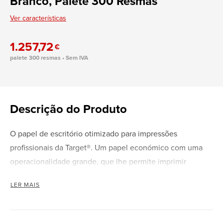
Branco, Palete 300 Resmas
Ver características
1.257,72
€
palete 300 resmas • Sem IVA
Descrição do Produto
O papel de escritório otimizado para impressões
profissionais da Target®. Um papel económico com uma
operacionalidade grande, que lhe permite imprimir
documentos de escritório de forma simples e rápida e,
LER MAIS
assim, aumentar a produtividade. Conta com fibras
Eucalyptus globulus, que oferecem folhas mais rígidas e
de elevado desempenho com uma absorção de tinta mais