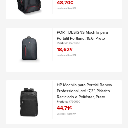
48,70
€
unidade • Sem IVA
PORT DESIGNS Mochila para
Portátil Portland, 15,6, Preto
Produto:
#572463
18,62
€
unidade • Sem IVA
HP Mochila para Portátil Renew
Professional, até 17,3”, Plástico
Reciclado e Poliéster, Preto
Produto:
#750690
44,71
€
unidade • Sem IVA