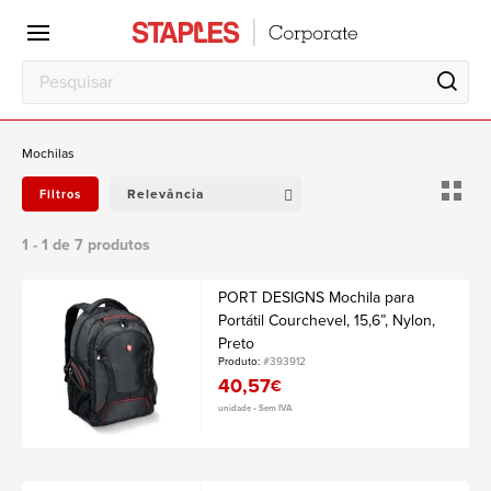
Escritório
Local
de
trabalho
Mochilas
Relevância
Filtros
1 - 1 de 7 produtos
PORT DESIGNS Mochila para
Portátil Courchevel, 15,6”, Nylon,
Preto
Produto:
#393912
40,57
€
unidade • Sem IVA