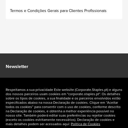
Termos e Condições Gerais para Clientes Profissionais
Newsletter
Fique a par das ofertas exclusivas Staples Corporate
Respeitamos a sua privacidade Este website (Corporate.Staples.pt) e alguns
dos nossos parceiros usam cookies em "corporate.staples.pt". Os detalhes
sobre os tipos de cookies, a sua finalidade e os parceiros envolvidos estão
especificados abaixo na nossa Declaração de cookies. Clique em “Aceitar
todos os cookies” para consentir com o uso de cookies, conforme descrito
na Declaração de cookies, e obtenha a melhor experiência possível no
Siga-nos nas redes sociais
nosso site. Também poderá editar suas preferências ou rejeitar cookies
(exceto os cookies estritamente necessários). Declaração de cookies e
mais detalhes podem ser acessados aqui:
Politica de Cookies