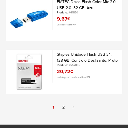
EMTEC Disco Flash Color Mix 2.0,
USB 2.0, 32 GB, Azul
Produto:
#611190
9,67
€
unidade • Sem IVA
Staples Unidade Flash USB 3.1,
128 GB, Controlo Deslizante, Preto
Produto:
#557892
20,72
€
embalagem 1 unidade • Sem IVA
1
2