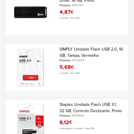
Drive, 16 GB, Preto
Produto:
#641754
4,87
€
unidade • Sem IVA
SIMPLY Unidade Flash USB 2.0, 16
GB, Tampa, Vermelho
Produto:
#525834
5,68
€
unidade • Sem IVA
Staples Unidade Flash USB 3.1,
32 GB, Controlo Deslizante, Preto
Produto:
#557949
8,12
€
embalagem 1 unidade • Sem IVA