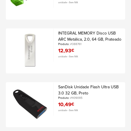
unidade • Sem IVA
INTEGRAL MEMORY Disco USB
ARC Metálica, 2.0, 64 GB, Prateado
Produto:
#388761
12,93
€
unidade • Sem IVA
SanDisk Unidade Flash Ultra USB
3.0 32 GB, Preto
Produto:
#409095
10,49
€
unidade • Sem IVA