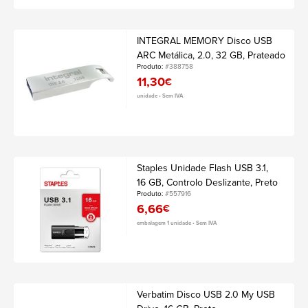
INTEGRAL MEMORY Disco USB
ARC Metálica, 2.0, 32 GB, Prateado
Produto:
#388758
11,30
€
unidade • Sem IVA
Staples Unidade Flash USB 3.1,
16 GB, Controlo Deslizante, Preto
Produto:
#557916
6,66
€
embalagem 1 unidade • Sem IVA
Verbatim Disco USB 2.0 My USB