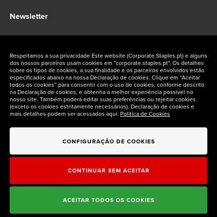
Newsletter
Fique a par das ofertas exclusivas Staples Corporate
Respeitamos a sua privacidade Este website (Corporate.Staples.pt) e alguns
dos nossos parceiros usam cookies em "corporate.staples.pt". Os detalhes
sobre os tipos de cookies, a sua finalidade e os parceiros envolvidos estão
especificados abaixo na nossa Declaração de cookies. Clique em “Aceitar
todos os cookies” para consentir com o uso de cookies, conforme descrito
na Declaração de cookies, e obtenha a melhor experiência possível no
Siga-nos nas redes sociais
nosso site. Também poderá editar suas preferências ou rejeitar cookies
(exceto os cookies estritamente necessários). Declaração de cookies e
mais detalhes podem ser acessados aqui:
Politica de Cookies
CONFIGURAÇÃO DE COOKIES
CONTINUAR SEM ACEITAR
ACEITAR TODOS OS COOKIES
Staples Corporate © 2026