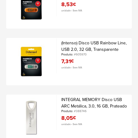
8,53
€
unidade • Sem IVA
(Intenso) Disco USB Rainbow Line,
USB 2.0, 32 GB, Transparente
Produto:
#605970
7,31
€
unidade • Sem IVA
INTEGRAL MEMORY Disco USB
ARC Metálica, 3.0, 16 GB, Prateado
Produto:
#388746
8,05
€
unidade • Sem IVA