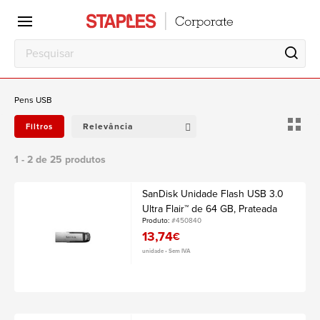
Escritório
Local
de
trabalho
Pens USB
Relevância
Filtros
1 - 2 de 25 produtos
SanDisk Unidade Flash USB 3.0
Ultra Flair™ de 64 GB, Prateada
Produto:
#450840
13,74
€
unidade • Sem IVA