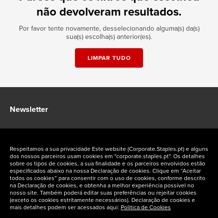
não devolveram resultados.
Por favor tente novamente, desselecionando alguma(s) da(s)
sua(s) escolha(s) anterior(es).
LIMPAR TUDO
Newsletter
Fique a par das ofertas exclusivas Staples Corporate
Respeitamos a sua privacidade Este website (Corporate.Staples.pt) e alguns
dos nossos parceiros usam cookies em "corporate.staples.pt". Os detalhes
sobre os tipos de cookies, a sua finalidade e os parceiros envolvidos estão
especificados abaixo na nossa Declaração de cookies. Clique em “Aceitar
todos os cookies” para consentir com o uso de cookies, conforme descrito
na Declaração de cookies, e obtenha a melhor experiência possível no
Siga-nos nas redes sociais
nosso site. Também poderá editar suas preferências ou rejeitar cookies
(exceto os cookies estritamente necessários). Declaração de cookies e
mais detalhes podem ser acessados aqui:
Politica de Cookies