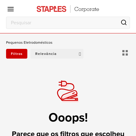
Escritório
Local
de
trabalho
Pequenos Eletrodomésticos
Relevância
Filtros
Ooops!
Parece que os filtros que escolheu