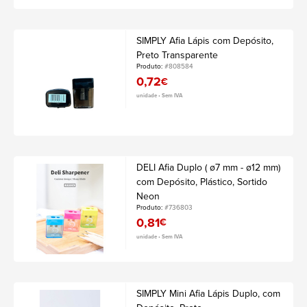
SIMPLY Afia Lápis com Depósito,
Preto Transparente
Produto:
#808584
0,72
€
unidade • Sem IVA
DELI Afia Duplo ( ø7 mm - ø12 mm)
com Depósito, Plástico, Sortido
Neon
Produto:
#736803
0,81
€
unidade • Sem IVA
SIMPLY Mini Afia Lápis Duplo, com