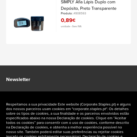
SIMPLY Afia Lápis Duplo com
Depósito, Preto Transparente
Produto:
#808593
0,89
€
unidade • Sem IVA
Newsletter
Fique a par das ofertas exclusivas Staples Corporate
Respeitamos a sua privacidade Este website (Corporate.Staples.pt) e alguns
dos nossos parceiros usam cookies em "corporate.staples.pt". Os detalhes
sobre os tipos de cookies, a sua finalidade e os parceiros envolvidos estão
especificados abaixo na nossa Declaração de cookies. Clique em “Aceitar
todos os cookies” para consentir com o uso de cookies, conforme descrito
na Declaração de cookies, e obtenha a melhor experiência possível no
Siga-nos nas redes sociais
nosso site. Também poderá editar suas preferências ou rejeitar cookies
(exceto os cookies estritamente necessários). Declaração de cookies e