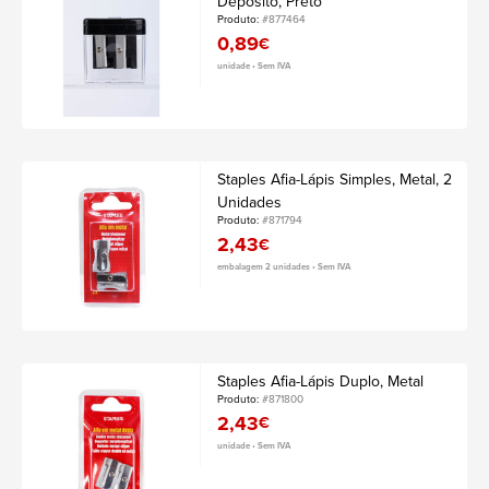
Depósito, Preto
Produto:
#877464
0,89
€
unidade • Sem IVA
Staples Afia-Lápis Simples, Metal, 2
Unidades
Produto:
#871794
2,43
€
embalagem 2 unidades • Sem IVA
Staples Afia-Lápis Duplo, Metal
Produto:
#871800
2,43
€
unidade • Sem IVA