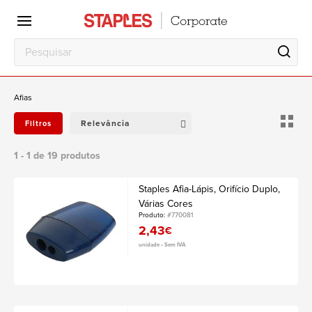
Escritório
Local
de
trabalho
Afias
Relevância
Filtros
1 - 1 de 19 produtos
Staples Afia-Lápis, Orifício Duplo,
Várias Cores
Produto:
#770081
2,43
€
unidade • Sem IVA