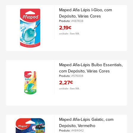
Maped Afia Lápis I-Gloo, com
Depósito, Várias Cores
Produto:
#487838
2,19
€
unidade • Sem IVA
Maped Afia-Lápis Bulbo Essentials,
com Depósito, Várias Cores
Produto:
#576004
2,27
€
unidade • Sem IVA
Maped Afia-Lápis Galatic, com
Depósito, Vermelho
Produto:
#484042