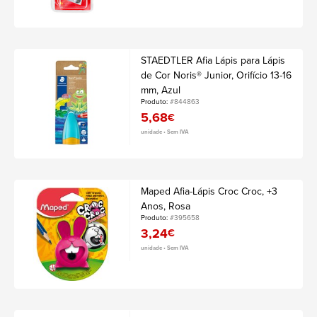
STAEDTLER Afia Lápis para Lápis
de Cor Noris® Junior, Orifício 13-16
mm, Azul
Produto:
#844863
5,68
€
unidade • Sem IVA
Maped Afia-Lápis Croc Croc, +3
Anos, Rosa
Produto:
#395658
3,24
€
unidade • Sem IVA