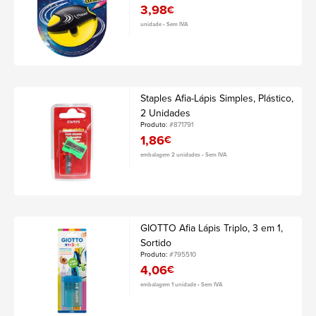
3,98
€
unidade • Sem IVA
Staples Afia-Lápis Simples, Plástico,
2 Unidades
Produto:
#871791
1,86
€
embalagem 2 unidades • Sem IVA
GIOTTO Afia Lápis Triplo, 3 em 1,
Sortido
Produto:
#795510
4,06
€
embalagem 1 unidade • Sem IVA