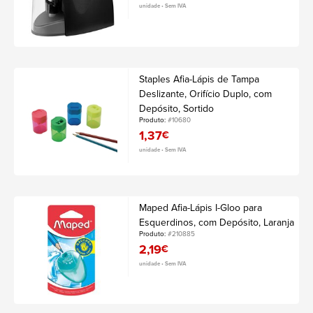
unidade • Sem IVA
Staples Afia-Lápis de Tampa
Deslizante, Orifício Duplo, com
Depósito, Sortido
Produto:
#10680
1,37
€
unidade • Sem IVA
Maped Afia-Lápis I-Gloo para
Esquerdinos, com Depósito, Laranja
Produto:
#210885
2,19
€
unidade • Sem IVA