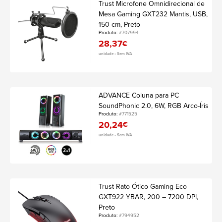
Trust Microfone Omnidirecional de
Mesa Gaming GXT232 Mantis, USB,
150 cm, Preto
Produto:
#707994
28,37
€
unidade • Sem IVA
ADVANCE Coluna para PC
SoundPhonic 2.0, 6W, RGB Arco-Íris
Produto:
#771525
20,24
€
unidade • Sem IVA
Trust Rato Ótico Gaming Eco
GXT922 YBAR, 200 – 7200 DPI,
Preto
Produto:
#794952