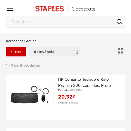
Escritório
Local
de
trabalho
Acessórios Gaming
Relevância
Filtros
1 - 1 de 4 produtos
HP Conjunto Teclado e Rato
Pavilion 200, com Fios, Preto
Produto:
#639966
20,32
€
unidade • Sem IVA