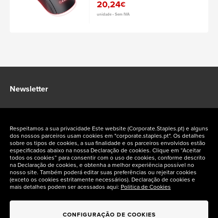
20,24
€
unidade • Sem IVA
Newsletter
Fique a par das ofertas exclusivas Staples Corporate
Respeitamos a sua privacidade Este website (Corporate.Staples.pt) e alguns
dos nossos parceiros usam cookies em "corporate.staples.pt". Os detalhes
sobre os tipos de cookies, a sua finalidade e os parceiros envolvidos estão
especificados abaixo na nossa Declaração de cookies. Clique em “Aceitar
todos os cookies” para consentir com o uso de cookies, conforme descrito
na Declaração de cookies, e obtenha a melhor experiência possível no
Siga-nos nas redes sociais
nosso site. Também poderá editar suas preferências ou rejeitar cookies
(exceto os cookies estritamente necessários). Declaração de cookies e
mais detalhes podem ser acessados aqui:
Politica de Cookies
CONFIGURAÇÃO DE COOKIES