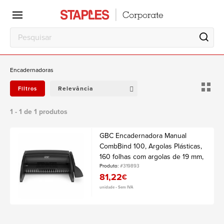
Escritório
Local
de
trabalho
Encadernadoras
Relevância
Filtros
1 - 1 de 1 produtos
GBC Encadernadora Manual
CombBind 100, Argolas Plásticas,
160 folhas com argolas de 19 mm,
A3 e A4
Produto:
#319893
81,22
€
unidade • Sem IVA