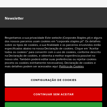
Newsletter
Fique a par das ofertas exclusivas Staples Corporate
Respeitamos a sua privacidade Este website (Corporate.Staples.pt) e alguns
dos nossos parceiros usam cookies em "corporate.staples.pt". Os detalhes
sobre os tipos de cookies, a sua finalidade e os parceiros envolvidos estão
especificados abaixo na nossa Declaração de cookies. Clique em “Aceitar
todos os cookies” para consentir com o uso de cookies, conforme descrito
na Declaração de cookies, e obtenha a melhor experiência possível no
Siga-nos nas redes sociais
nosso site. Também poderá editar suas preferências ou rejeitar cookies
(exceto os cookies estritamente necessários). Declaração de cookies e
mais detalhes podem ser acessados aqui:
Politica de Cookies
CONFIGURAÇÃO DE COOKIES
CONTINUAR SEM ACEITAR