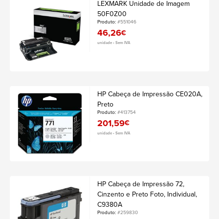
LEXMARK Unidade de Imagem
50F0Z00
Produto:
#551046
46,26
€
unidade • Sem IVA
HP Cabeça de Impressão CE020A,
Preto
Produto:
#413754
201,59
€
unidade • Sem IVA
HP Cabeça de Impressão 72,
Cinzento e Preto Foto, Individual,
C9380A
Produto:
#259830