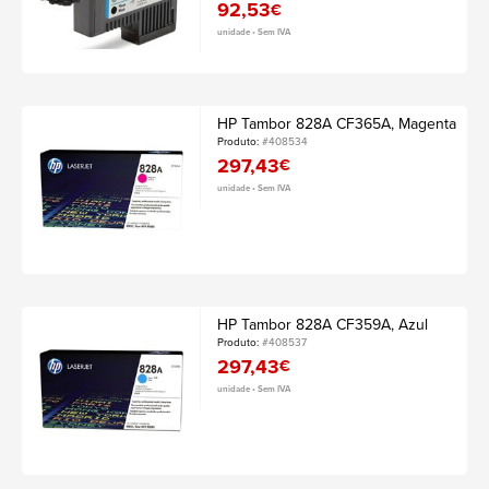
92,53
€
unidade • Sem IVA
HP Tambor 828A CF365A, Magenta
Produto:
#408534
297,43
€
unidade • Sem IVA
HP Tambor 828A CF359A, Azul
Produto:
#408537
297,43
€
unidade • Sem IVA