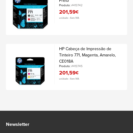
Preto
Produto:
#413742
201,59
€
unidade • Sem IVA
HP Cabeça de Impressão de
Tinteiro 771, Magenta, Amarelo,
CE018A
Produto:
#413745
201,59
€
unidade • Sem IVA
Newsletter