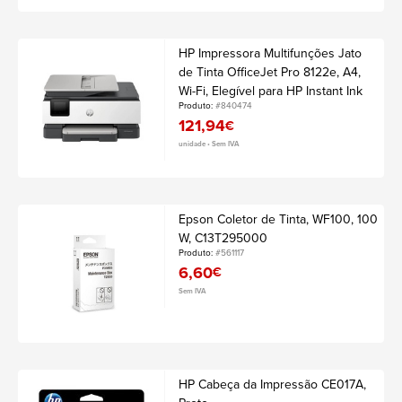
HP Impressora Multifunções Jato
de Tinta OfficeJet Pro 8122e, A4,
Wi-Fi, Elegível para HP Instant Ink
Produto:
#840474
121,94
€
unidade • Sem IVA
Epson Coletor de Tinta, WF100, 100
W, C13T295000
Produto:
#561117
6,60
€
Sem IVA
HP Cabeça da Impressão CE017A,