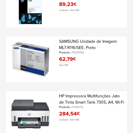
89,23
€
unidade • Sem IVA
SAMSUNG Unidade de Imagem
MLT-R116/SEE, Preto
Produto:
#529590
62,79
€
Sem IVA
HP Impressora Multifunções Jato
de Tinta Smart Tank 7305, A4, Wi-Fi
Produto:
#725475
284,54
€
unidade • Sem IVA