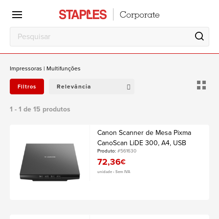
Escritório
Local
de
trabalho
Impressoras | Multifunções
Relevância
Filtros
1 - 1 de 15 produtos
Canon Scanner de Mesa Pixma
CanoScan LiDE 300, A4, USB
Produto:
#561630
72,36
€
unidade • Sem IVA