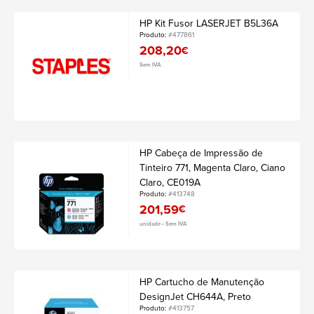
HP Kit Fusor LASERJET B5L36A
Produto:
#477861
208,20
€
Sem IVA
HP Cabeça de Impressão de
Tinteiro 771, Magenta Claro, Ciano
Claro, CE019A
Produto:
#413748
201,59
€
unidade • Sem IVA
HP Cartucho de Manutenção
DesignJet CH644A, Preto
Produto:
#413757