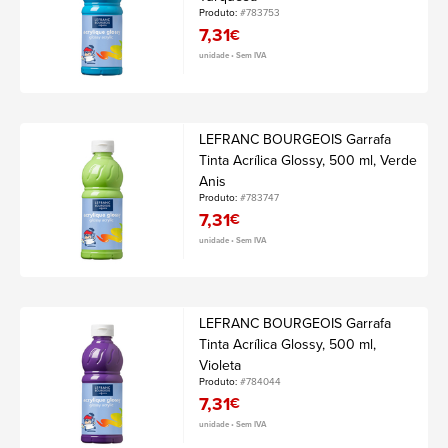
Produto:
#783753
7,31
€
unidade • Sem IVA
LEFRANC BOURGEOIS Garrafa
Tinta Acrílica Glossy, 500 ml, Verde
Anis
Produto:
#783747
7,31
€
unidade • Sem IVA
LEFRANC BOURGEOIS Garrafa
Tinta Acrílica Glossy, 500 ml,
Violeta
Produto:
#784044
7,31
€
unidade • Sem IVA