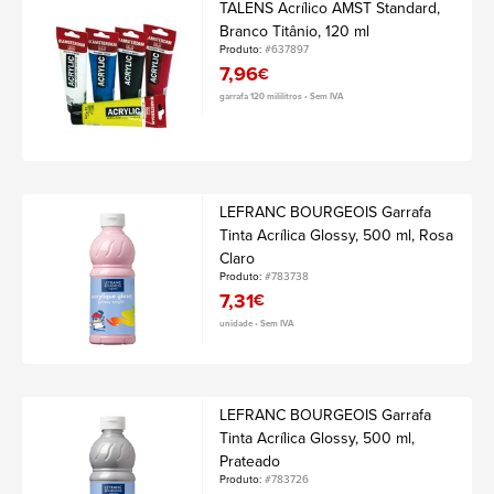
TALENS Acrílico AMST Standard,
Branco Titânio, 120 ml
Produto:
#637897
7,96
€
garrafa 120 mililitros • Sem IVA
LEFRANC BOURGEOIS Garrafa
Tinta Acrílica Glossy, 500 ml, Rosa
Claro
Produto:
#783738
7,31
€
unidade • Sem IVA
LEFRANC BOURGEOIS Garrafa
Tinta Acrílica Glossy, 500 ml,
Prateado
Produto:
#783726