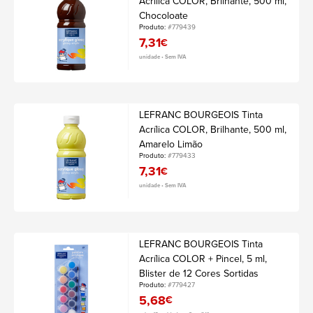
Acrílica COLOR, Brilhante, 500 ml,
Chocoloate
Produto:
#779439
7,31
€
unidade • Sem IVA
LEFRANC BOURGEOIS Tinta
Acrílica COLOR, Brilhante, 500 ml,
Amarelo Limão
Produto:
#779433
7,31
€
unidade • Sem IVA
LEFRANC BOURGEOIS Tinta
Acrílica COLOR + Pincel, 5 ml,
Blister de 12 Cores Sortidas
Produto:
#779427
5,68
€