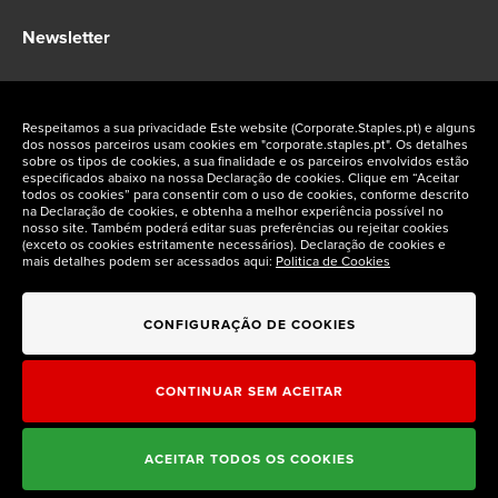
Newsletter
Fique a par das ofertas exclusivas Staples Corporate
Respeitamos a sua privacidade Este website (Corporate.Staples.pt) e alguns
dos nossos parceiros usam cookies em "corporate.staples.pt". Os detalhes
sobre os tipos de cookies, a sua finalidade e os parceiros envolvidos estão
especificados abaixo na nossa Declaração de cookies. Clique em “Aceitar
todos os cookies” para consentir com o uso de cookies, conforme descrito
na Declaração de cookies, e obtenha a melhor experiência possível no
Siga-nos nas redes sociais
nosso site. Também poderá editar suas preferências ou rejeitar cookies
(exceto os cookies estritamente necessários). Declaração de cookies e
mais detalhes podem ser acessados aqui:
Politica de Cookies
CONFIGURAÇÃO DE COOKIES
CONTINUAR SEM ACEITAR
ACEITAR TODOS OS COOKIES
Staples Corporate © 2026