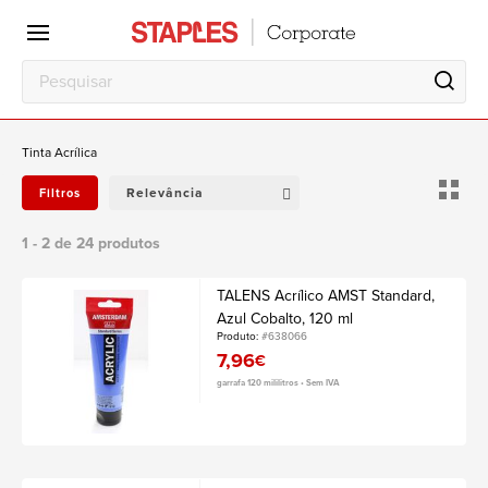
Escritório
Local
de
trabalho
Tinta Acrílica
Relevância
Filtros
1 - 2 de 24 produtos
TALENS Acrílico AMST Standard,
Azul Cobalto, 120 ml
Produto:
#638066
7,96
€
garrafa 120 mililitros • Sem IVA