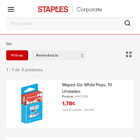
Escritório
Local
de
trabalho
Giz
Relevância
Filtros
1 - 1 de 3 produtos
Maped Giz White’Peps, 10
Unidades
Produto:
#442356
1,78
€
caixa 10 unidades • Sem IVA