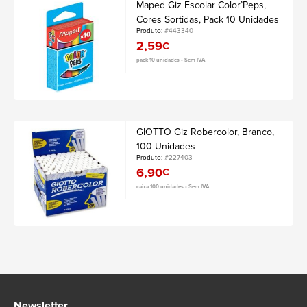
Maped Giz Escolar Color’Peps,
Cores Sortidas, Pack 10 Unidades
Produto:
#443340
2,59
€
pack 10 unidades • Sem IVA
GIOTTO Giz Robercolor, Branco,
100 Unidades
Produto:
#227403
6,90
€
caixa 100 unidades • Sem IVA
Newsletter