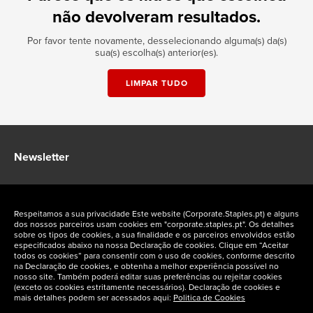
não devolveram resultados.
Por favor tente novamente, desselecionando alguma(s) da(s)
sua(s) escolha(s) anterior(es).
LIMPAR TUDO
Newsletter
Fique a par das ofertas exclusivas Staples Corporate
Respeitamos a sua privacidade Este website (Corporate.Staples.pt) e alguns
dos nossos parceiros usam cookies em "corporate.staples.pt". Os detalhes
sobre os tipos de cookies, a sua finalidade e os parceiros envolvidos estão
especificados abaixo na nossa Declaração de cookies. Clique em “Aceitar
todos os cookies” para consentir com o uso de cookies, conforme descrito
na Declaração de cookies, e obtenha a melhor experiência possível no
Siga-nos nas redes sociais
nosso site. Também poderá editar suas preferências ou rejeitar cookies
(exceto os cookies estritamente necessários). Declaração de cookies e
mais detalhes podem ser acessados aqui:
Politica de Cookies