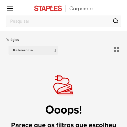
Escritório
Local
de
trabalho
Relógios
Relevância
Ooops!
Parece que os filtros que escolheu