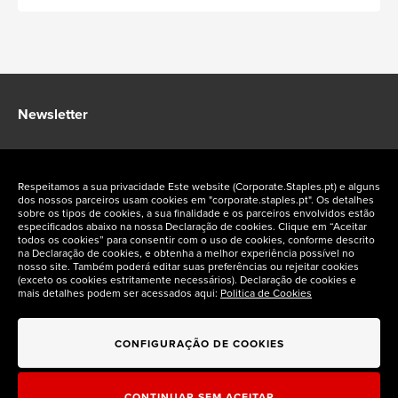
Newsletter
Fique a par das ofertas exclusivas Staples Corporate
Respeitamos a sua privacidade Este website (Corporate.Staples.pt) e alguns
dos nossos parceiros usam cookies em "corporate.staples.pt". Os detalhes
sobre os tipos de cookies, a sua finalidade e os parceiros envolvidos estão
especificados abaixo na nossa Declaração de cookies. Clique em “Aceitar
todos os cookies” para consentir com o uso de cookies, conforme descrito
na Declaração de cookies, e obtenha a melhor experiência possível no
Siga-nos nas redes sociais
nosso site. Também poderá editar suas preferências ou rejeitar cookies
(exceto os cookies estritamente necessários). Declaração de cookies e
mais detalhes podem ser acessados aqui:
Politica de Cookies
CONFIGURAÇÃO DE COOKIES
CONTINUAR SEM ACEITAR