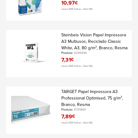
10,97
€
resma 500 folhas • Sem IVA
Steinbeis Vision Papel Impressora
A3 Multiusos, Reciclado Classic
White, A3, 80 g/m², Branco, Resma
Produto:
#246546
7,31
€
resma 500 folhas • Sem IVA
TARGET Papel Impressora A3
Professional Optimised, 75 g/m²,
Branco, Resma
Produto:
#725601
7,89
€
resma 500 folhas • Sem IVA