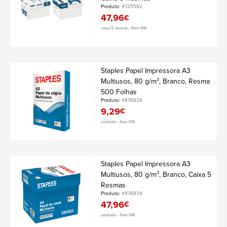
Produto:
#725592
47,96
€
caixa 5 resmas • Sem IVA
Staples Papel Impressora A3
Multiusos, 80 g/m², Branco, Resma
500 Folhas
Produto:
#876828
9,29
€
unidade • Sem IVA
Staples Papel Impressora A3
Multiusos, 80 g/m², Branco, Caixa 5
Resmas
Produto:
#876834
47,96
€
unidade • Sem IVA