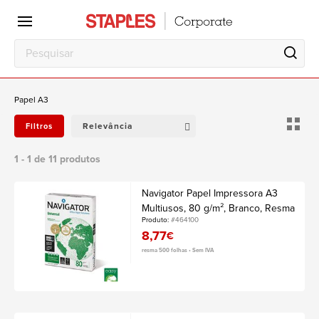
Escritório
Local
de
trabalho
Papel A3
Relevância
Filtros
1 - 1 de 11 produtos
Navigator Papel Impressora A3
Multiusos, 80 g/m², Branco, Resma
Produto:
#464100
8,77
€
resma 500 folhas • Sem IVA