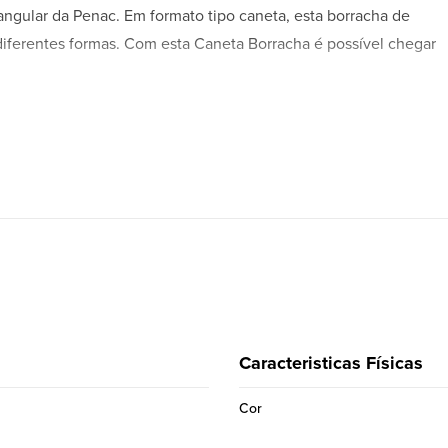
ngular da Penac. Em formato tipo caneta, esta borracha de
diferentes formas. Com esta Caneta Borracha é possível chegar
, é possível abrir pontos de luz ou linhas dentro da área já
mento mais confortável e ergonómico. Porta borracha de corpo
te com uma recarga.
Caracteristicas Físicas
Cor