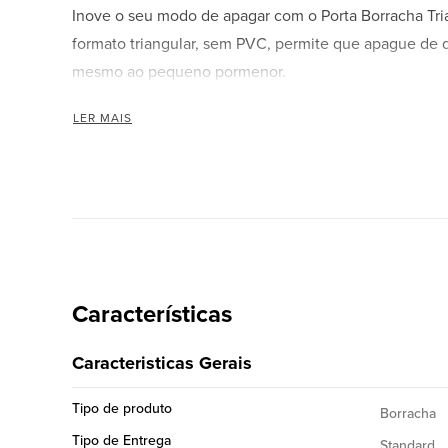
Inove o seu modo de apagar com o Porta Borracha Tria
formato triangular, sem PVC, permite que apague de 
mesmo ao pequeno pormenor.
Utilizando a aresta ou o vértice desta borracha flexível
LER MAIS
pintada a lápis.
O corpo triangular de Tri Eraser oferece um manusea
branco, de arestas com 8,25 mm. Vende-se juntamen
Caneta Borracha Triangular
Borracha flexível
Apaga pequenos pormenores
Manuseamento confortável e ergonómico
Características
Arestas: 8,25 mm
Recarregável
Caracteristicas Gerais
Vende-se com uma recarga
Cor: Branco
Tipo de produto
Borracha
Tipo de Entrega
Standard