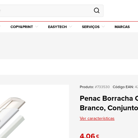
COPY&PRINT
EASYTECH
SERVIÇOS
MARCAS
Produto:
#733530
Código EAN:
4
Penac Borracha C
Branco, Conjunto
Ver características
4,06
€