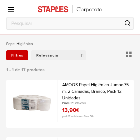
Escritório
Local
de
trabalho
Papel Higiénico
Relevância
Filtros
1 - 1 de 17 produtos
AMOOS Papel Higiénico Jumbo,75
m, 2 Camadas, Branco, Pack 12
Unidades
Produto:
#167154
13,90
€
pack 12 unidades • Sem IVA