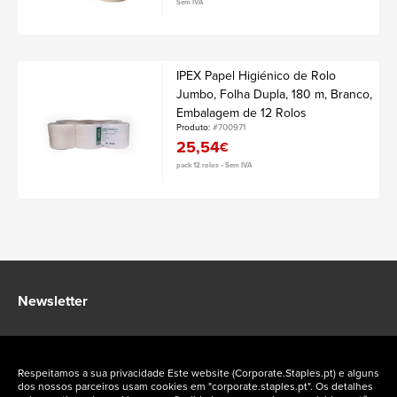
Sem IVA
IPEX Papel Higiénico de Rolo
Jumbo, Folha Dupla, 180 m, Branco,
Embalagem de 12 Rolos
Produto:
#700971
25,54
€
pack 12 rolos • Sem IVA
Newsletter
Fique a par das ofertas exclusivas Staples Corporate
Respeitamos a sua privacidade Este website (Corporate.Staples.pt) e alguns
dos nossos parceiros usam cookies em "corporate.staples.pt". Os detalhes