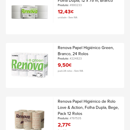
Folha Dupla, 12 x 75 m, Branco
Produto:
#880233
12,43
€
unidade • Sem IVA
Renova Papel Higiénico Green,
Branco, 24 Rolos
Produto:
#224823
9,50
€
pack 24 rolos • Sem IVA
Renova Papel Higiénico de Rolo
Love & Action, Folha Dupla, Bege,
Pack 12 Rolos
Produto:
#797535
2,77
€