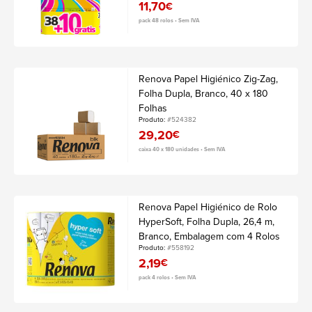
11,70
€
pack 48 rolos • Sem IVA
Renova Papel Higiénico Zig-Zag,
Folha Dupla, Branco, 40 x 180
Folhas
Produto:
#524382
29,20
€
caixa 40 x 180 unidades • Sem IVA
Renova Papel Higiénico de Rolo
HyperSoft, Folha Dupla, 26,4 m,
Branco, Embalagem com 4 Rolos
Produto:
#558192
2,19
€
pack 4 rolos • Sem IVA