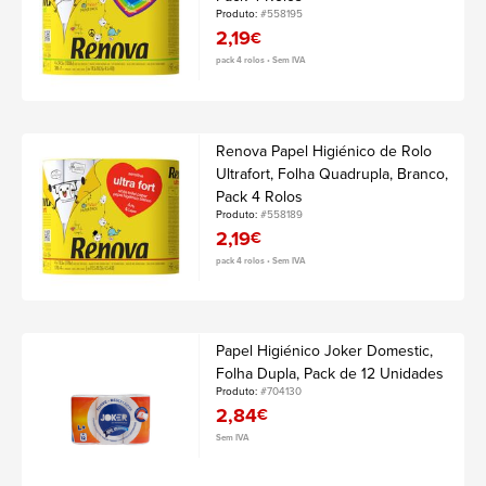
Produto:
#558195
2,19
€
pack 4 rolos • Sem IVA
Renova Papel Higiénico de Rolo
Ultrafort, Folha Quadrupla, Branco,
Pack 4 Rolos
Produto:
#558189
2,19
€
pack 4 rolos • Sem IVA
Papel Higiénico Joker Domestic,
Folha Dupla, Pack de 12 Unidades
Produto:
#704130
2,84
€
Sem IVA