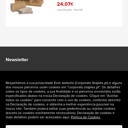
24,07
€
caixa 20 packs • Sem IVA
Newsletter
Fique a par das ofertas exclusivas Staples Corporate
Respeitamos a sua privacidade Este website (Corporate.Staples.pt) e alguns
dos nossos parceiros usam cookies em "corporate.staples.pt". Os detalhes
sobre os tipos de cookies, a sua finalidade e os parceiros envolvidos estão
especificados abaixo na nossa Declaração de cookies. Clique em “Aceitar
todos os cookies” para consentir com o uso de cookies, conforme descrito
na Declaração de cookies, e obtenha a melhor experiência possível no
Siga-nos nas redes sociais
nosso site. Também poderá editar suas preferências ou rejeitar cookies
(exceto os cookies estritamente necessários). Declaração de cookies e
mais detalhes podem ser acessados aqui:
Politica de Cookies