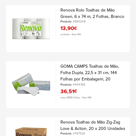
Renova Rolo Toalhas de Mão
Green, 6 x 74 m, 2 Folhas, Branco
Produto:
#880248
13,90
€
unidade • Sem IVA
GOMA CAMPS Toalhas de Mão,
Folha Dupla, 22,5 x 31 cm, 144
Folhas por Embalagem, 20
Embalagens
Produto:
#444768
36,51
€
caixa 2880 folhas • Sem IVA
Renova Toalhas de Mão Zig-Zag
Love & Action, 20 x 200 Unidades
Produto:
#797529