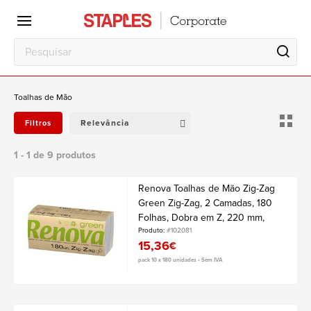
Escritório
Local
de
trabalho
Toalhas de Mão
Relevância
Filtros
1 - 1 de 9 produtos
Renova Toalhas de Mão Zig-Zag
Green Zig-Zag, 2 Camadas, 180
Folhas, Dobra em Z, 220 mm,
Branco, Pack 10 Unidades
Produto:
#102081
15,36
€
pack 10 x 180 unidades • Sem IVA