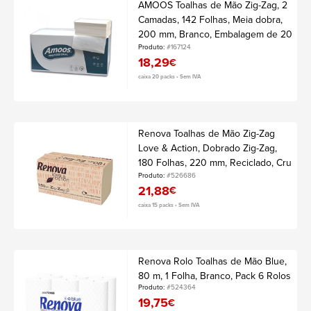
AMOOS Toalhas de Mão Zig-Zag, 2
Camadas, 142 Folhas, Meia dobra,
200 mm, Branco, Embalagem de 20
Packs
Produto:
#167124
18,29
€
caixa 20 packs • Sem IVA
Renova Toalhas de Mão Zig-Zag
Love & Action, Dobrado Zig-Zag,
180 Folhas, 220 mm, Reciclado, Cru
Natural, Caixa 15 Packs
Produto:
#526686
21,88
€
caixa 15 packs • Sem IVA
Renova Rolo Toalhas de Mão Blue,
80 m, 1 Folha, Branco, Pack 6 Rolos
Produto:
#524364
19,75
€