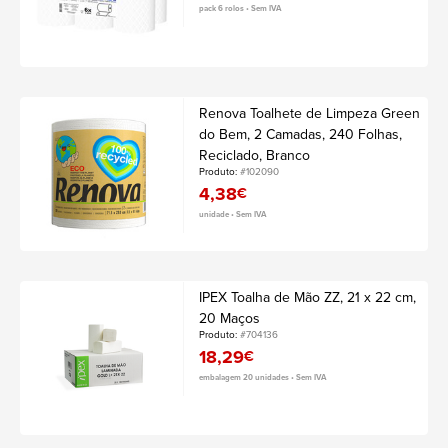
pack 6 rolos • Sem IVA
Renova Toalhete de Limpeza Green
do Bem, 2 Camadas, 240 Folhas,
Reciclado, Branco
Produto:
#102090
4,38
€
unidade • Sem IVA
IPEX Toalha de Mão ZZ, 21 x 22 cm,
20 Maços
Produto:
#704136
18,29
€
embalagem 20 unidades • Sem IVA