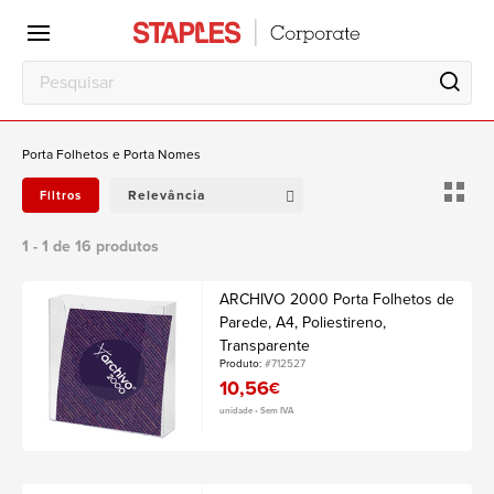
Escritório
Local
de
trabalho
Porta Folhetos e Porta Nomes
Relevância
Filtros
1 - 1 de 16 produtos
ARCHIVO 2000 Porta Folhetos de
Parede, A4, Poliestireno,
Transparente
Produto:
#712527
10,56
€
unidade • Sem IVA