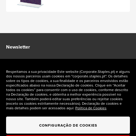
Newsletter
Fique a par das ofertas exclusivas Staples Corporate
Respeitamos a sua privacidade Este website (Corporate.Staples.pt) e alguns
dos nossos parceiros usam cookies em "corporate.staples.pt". Os detalhes
sobre os tipos de cookies, a sua finalidade e os parceiros envolvidos estão
especificados abaixo na nossa Declaração de cookies. Clique em “Aceitar
todos os cookies” para consentir com o uso de cookies, conforme descrito
na Declaração de cookies, e obtenha a melhor experiência possível no
Siga-nos nas redes sociais
nosso site. Também poderá editar suas preferências ou rejeitar cookies
(exceto os cookies estritamente necessários). Declaração de cookies e
mais detalhes podem ser acessados aqui:
Politica de Cookies
CONFIGURAÇÃO DE COOKIES