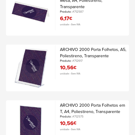
Mesa, A4, Poliestireno,
Transparente
Produto:
#712587
6,17
€
unidade • Sem IVA
ARCHIVO 2000 Porta Folhetos, A5,
Poliestireno, Transparente
Produto:
#712617
10,56
€
unidade • Sem IVA
ARCHIVO 2000 Porta Folhetos em
T, A4, Poliestireno, Transparente
Produto:
#712575
10,56
€
unidade • Sem IVA