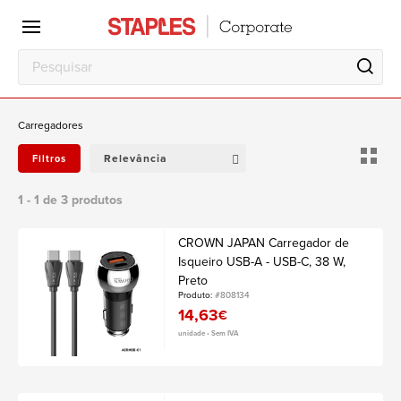
Escritório
Local
de
trabalho
Carregadores
Relevância
Filtros
1 - 1 de 3 produtos
CROWN JAPAN Carregador de
Isqueiro USB-A - USB-C, 38 W,
Preto
Produto:
#808134
14,63
€
unidade • Sem IVA